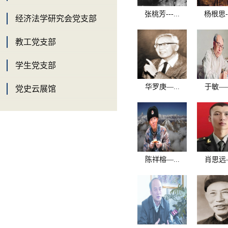
张桃芳---...
杨根思---
经济法学研究会党支部
教工党支部
学生党支部
华罗庚—...
于敏——
党史云展馆
陈祥榕—...
肖思远—