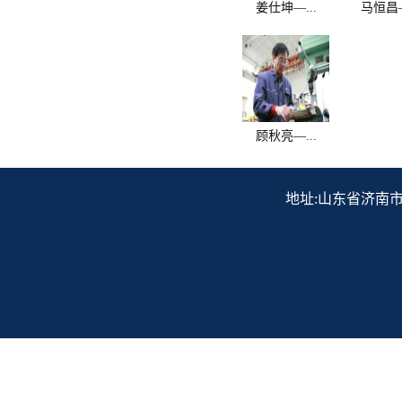
姜仕坤—...
马恒昌—
顾秋亮—...
地址:山东省济南市历下区解