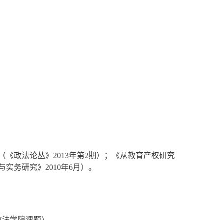
（《政法论丛》
2013
年第
2
期）；《从教育产权研究
与实务研究》
2010
年
6
月）。
政法学院课题）。