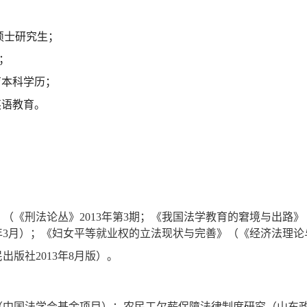
硕士研究生；
；
育本科学历；
英语教育。
》（《刑法论丛》
2013
年第
3
期；《我国法学教育的窘境与出路》
年
3
月）；《妇女平等就业权的立法现状与完善》（《经济法理论
民出版社
2013
年
8
月版）。
（中国法学会基金项目）；农民工欠薪保障法律制度研究（山东