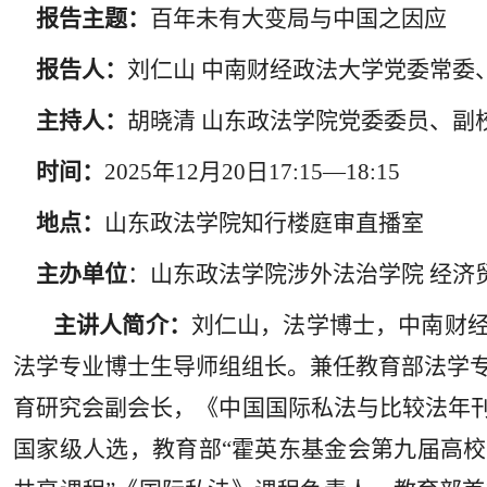
报告主题：
百年未有大变局与中国之因应
报告人：
刘仁山 中南财经政法大学党委常委
主持人：
胡晓清 山东政法学院党委委员、副
时间：
2025
年
12
月
20
日
17:15
—
18:15
地点：
山东政法学院知行楼庭审直播室
主办单位
：
山东政法学院涉外法治学院 经
济
主讲人简介：
刘仁山，法学博士，中南财经
法学专业博士生导师组组长。兼任教育部法学
育研究会副会长，《中国国际私法与比较法年刊
国家级人选，教育部“霍英东基金会第九届高校