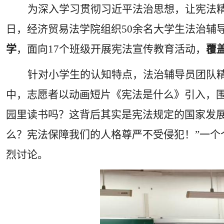
为深入学习贯彻习近平法治思想，让宪法精
日，经济贸易法学院组织
50
余名大学生法治辅
学
，面向
17
个班级开展宪法宣传教育活动，
覆
针对小学生的认知特点，法治辅导员团队
中，志愿者以动画短片《宪法是什么》引入，围
园里读书吗？这背后其实是宪法规定的国家发展
么？宪法保障我们的人格尊严不受侵犯！”一
烈讨论。