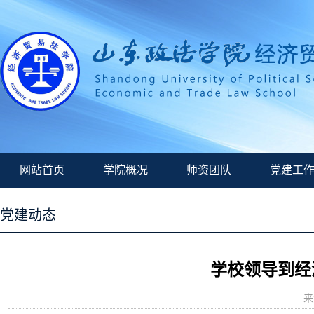
网站首页
学院概况
师资团队
党建工
党建动态
学校领导​到
来