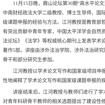
11
月
15
日晚，鼎山论坛第
30
期“高水平论
中南财经政法大学二级教授、博士生导师、国
级课题申报的经验与方法。江河教授
是
教育部
有突出贡献中青年专家，中国太平洋学会自然
法论坛》《法学》等权威核心期刊上发表学术
著作
5
部。讲座由涉外法治学院、涉外法治研究
骨干和部分研究生参加。
江河教授以学术论文写作和国家级项目申报
性地阐释了学术论文写作和国家级课题申报的
讲座结束后，江河教授与教师们进行了学
对青年科研骨干教师的相关选题提出了建设性